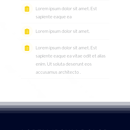
Lorem ipsum dolor sit amet. Est
sapiente eaque ea
Lorem ipsum dolor sit amet.
Lorem ipsum dolor sit amet. Est
sapiente eaque ea vitae odit et alias
enim. Ut soluta deserunt eos
accusamus architecto .